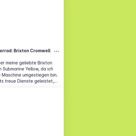
 an Selbstabholer👍
orrad: Brixton Cromwell
ier meine geliebte Brixton
n Submarine Yellow, da ich
e Maschine umgestiegen bin.
ets treue Dienste geleistet,
ich gelassen und mir große
t. Sie ist ein absoluter
Fahrer mit dem A1 oder B196
für den täglichen Weg zur
ls Zweitmotorrad. Sie ist
dig, und macht wirklich viel
m perfekt geeignet für
r, durch die Sitzhöhe von