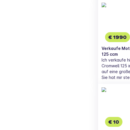
in gute Hände
€ 1990
Verkaufe Mot
125 ccm
Ich verkaufe h
Cromwell 125 i
auf eine groß
Sie hat mir st
mich nie im St
Freude bereite
Hingucker! Dieses Kleinkraftrad ist perfekt
für Anfänger, 
Führerschein, 
Arbeit, oder a
leicht und wen
€ 10
Spaß. Vor alle
kleinere Fahre