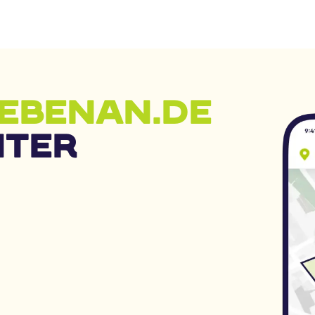
perfekt in mod
Einrichtungen. * Maße: 60 × 60 cm 
Robustes Edels
Tischplatte Al
Glasplatte * P
guter gebrauc
EBENAN.DE
NTER