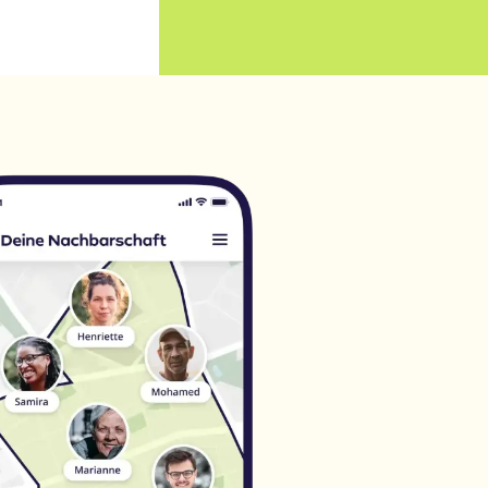
erne, rustikale oder Loft-
*
tahlgestell in X-Form *
tholz-mit aufgelegter
flegeleicht und stabil * Sehr
hter Zustand