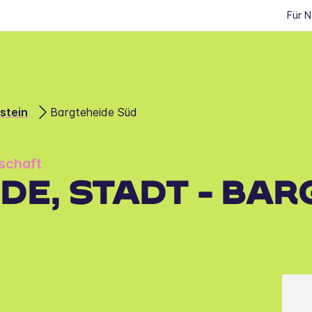
Für 
stein
Bargteheide Süd
schaft
DE, STADT - BAR