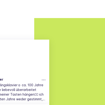
er
blingsklavier☺️ ca. 100 Jahre
 liebevoll überarbeitet
einer Tasten hängen🤷‍♀️ ich
zten Jahre weder gestimmt,
- daher verschenke ich mich