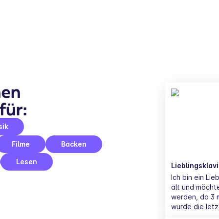
en 
für:
sik
Filme
Backen
Lesen
Lieblingsklavi
Ich bin ein Lie
alt und möchte
werden, da 3 m
wurde die let
noch gespielt 