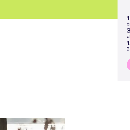
d
a
B