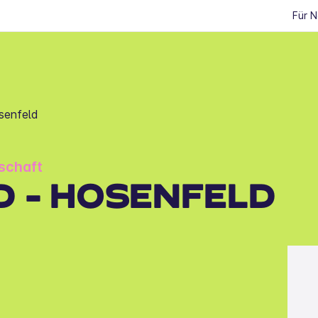
Für 
senfeld
schaft
 - HOSENFELD