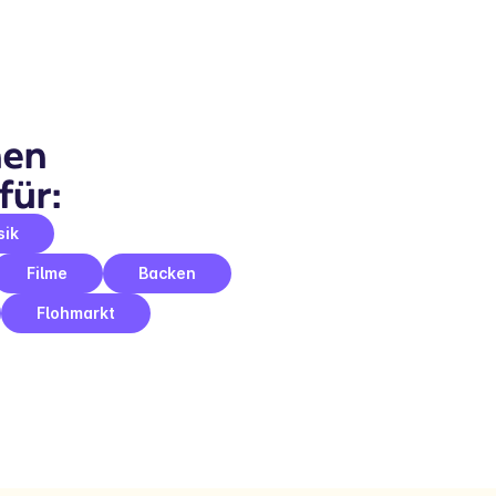
en 
für:
sik
Filme
Backen
Flohmarkt