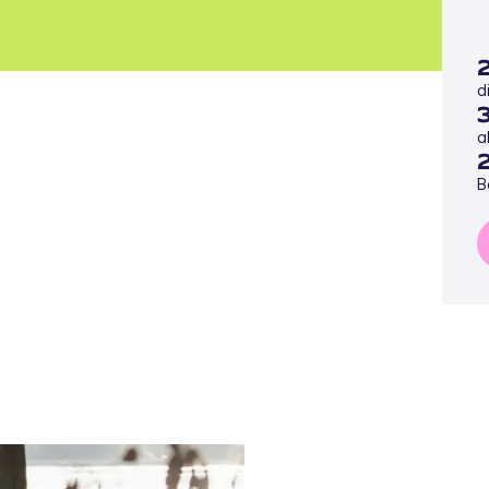
d
a
B