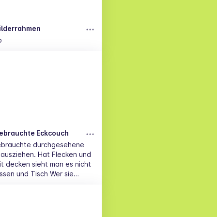
ilderrahmen
o
ebrauchte Eckcouch
ebrauchte durchgesehene
n. Hat Flecken und
t decken sieht man es nicht
n und Tisch Wer sie
ne im 1. Stock bitte zu zweit