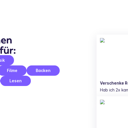
en 
für:
sik
Filme
Backen
Lesen
Verschenke R
Hab ich 2x k