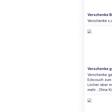
Verschenke B
Verschenke s.
Verschenke g
Verschenke g
Eckcouch zum ausziehe
Löcher aber mi
mehr . Ohne Kisse
haben will woh
vorbeikommen